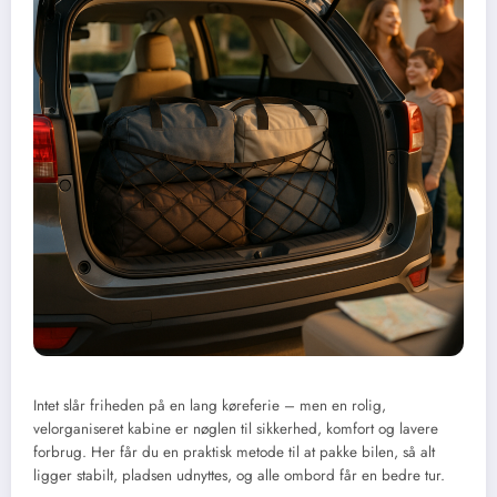
Intet slår friheden på en lang køreferie – men en rolig,
velorganiseret kabine er nøglen til sikkerhed, komfort og lavere
forbrug. Her får du en praktisk metode til at pakke bilen, så alt
ligger stabilt, pladsen udnyttes, og alle ombord får en bedre tur.