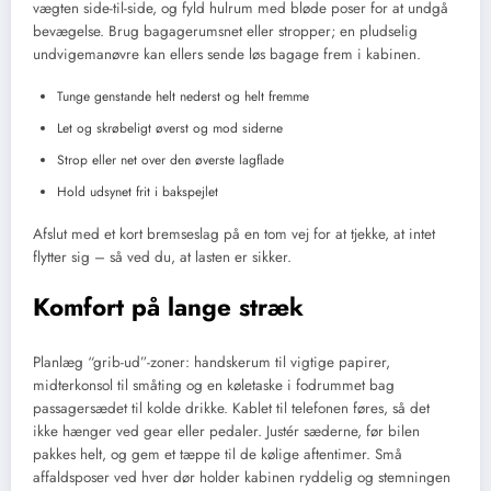
vægten side-til-side, og fyld hulrum med bløde poser for at undgå
bevægelse. Brug bagagerumsnet eller stropper; en pludselig
undvigemanøvre kan ellers sende løs bagage frem i kabinen.
Tunge genstande helt nederst og helt fremme
Let og skrøbeligt øverst og mod siderne
Strop eller net over den øverste lagflade
Hold udsynet frit i bakspejlet
Afslut med et kort bremseslag på en tom vej for at tjekke, at intet
flytter sig – så ved du, at lasten er sikker.
Komfort på lange stræk
Planlæg “grib-ud”-zoner: handskerum til vigtige papirer,
midterkonsol til småting og en køletaske i fodrummet bag
passagersædet til kolde drikke. Kablet til telefonen føres, så det
ikke hænger ved gear eller pedaler. Justér sæderne, før bilen
pakkes helt, og gem et tæppe til de kølige aftentimer. Små
affaldsposer ved hver dør holder kabinen ryddelig og stemningen