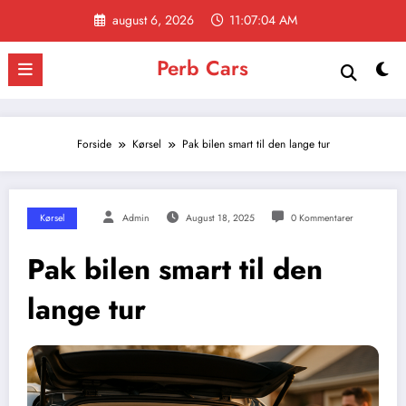
Videre
august 6, 2026
11:07:04 AM
til
indhold
Perb Cars
Forside
Kørsel
Pak bilen smart til den lange tur
Kørsel
Admin
August 18, 2025
0 Kommentarer
Pak bilen smart til den
lange tur