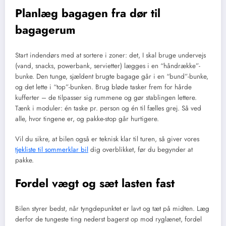
Planlæg bagagen fra dør til
bagagerum
Start indendørs med at sortere i zoner: det, I skal bruge undervejs
(vand, snacks, powerbank, servietter) lægges i en “håndrække”-
bunke. Den tunge, sjældent brugte bagage går i en “bund”-bunke,
og det lette i “top”-bunken. Brug bløde tasker frem for hårde
kufferter – de tilpasser sig rummene og gør stablingen lettere.
Tænk i moduler: én taske pr. person og én til fælles grej. Så ved
alle, hvor tingene er, og pakke-stop går hurtigere.
Vil du sikre, at bilen også er teknisk klar til turen, så giver vores
tjekliste til sommerklar bil
dig overblikket, før du begynder at
pakke.
Fordel vægt og sæt lasten fast
Bilen styrer bedst, når tyngdepunktet er lavt og tæt på midten. Læg
derfor de tungeste ting nederst bagerst op mod ryglænet, fordel