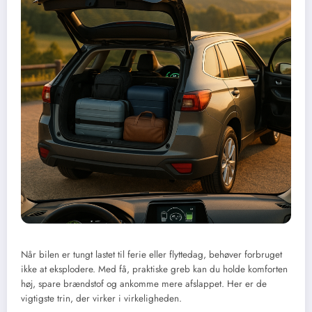
Når bilen er tungt lastet til ferie eller flyttedag, behøver forbruget
ikke at eksplodere. Med få, praktiske greb kan du holde komforten
høj, spare brændstof og ankomme mere afslappet. Her er de
vigtigste trin, der virker i virkeligheden.