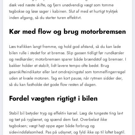
dæk ved næste skifte, og fjern unødvendig vægt som tomme
tagbokse og løse sager i kabinen. Slut af med et hurtigt tryktjek
inden afgang, så du starter turen effektivt.
Kør med flow og brug motorbremsen
Læs trafikken langt fremme, og hold god afstand, så du kan lade
bilen rulle i stedet for at bremse. Slip gassen tidligt før rundkørsler
og nedkørsler; motorbremsen sparer både brændstof og bremser. I
bakker holder et stabilt, lidt lavere tempo ofte bedst. Brug
gearskifteindikator eller lavt omdrejningstal som tommelfingerregel
uden at kvæle motoren. Tag en kort pause, når rytmen sidder der,
så du kan fastholde det gode flow resten af dagen.
Fordel vægten rigtigt i bilen
Stabil bil betyder tryg og effektiv kørsel. Læg de tungeste ting lavt
og tæt på ryglænet, og spænd dem fast. Overbelast ikke
tagboksen; vægt højt oppe øger både forbrug og
sidevindsfølsomhed. Pas på udsynet, og fyld ikke op til loftet bagtil.