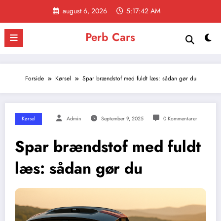
Videre
august 6, 2026
5:17:42 AM
til
indhold
Perb Cars
Forside
Kørsel
Spar brændstof med fuldt læs: sådan gør du
Kørsel
Admin
September 9, 2025
0 Kommentarer
Spar brændstof med fuldt
læs: sådan gør du