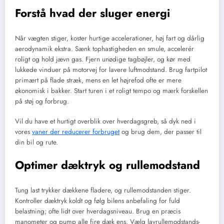
Forstå hvad der sluger energi
Når vægten stiger, koster hurtige accelerationer, høj fart og dårlig
aerodynamik ekstra. Sænk tophastigheden en smule, accelerér
roligt og hold jævn gas. Fjern unødige tagbøjler, og kør med
lukkede vinduer på motorvej for lavere luftmodstand. Brug fartpilot
primært på flade stræk, mens en let højrefod ofte er mere
økonomisk i bakker. Start turen i et roligt tempo og mærk forskellen
på støj og forbrug.
Vil du have et hurtigt overblik over hverdagsgreb, så dyk ned i
vores
vaner der reducerer forbruget
og brug dem, der passer til
din bil og rute.
Optimer dæktryk og rullemodstand
Tung last trykker dækkene fladere, og rullemodstanden stiger.
Kontroller dæktryk koldt og følg bilens anbefaling for fuld
belastning; ofte lidt over hverdagsniveau. Brug en præcis
manometer og pump alle fire dæk ens. Vælg lavrullemodstands-